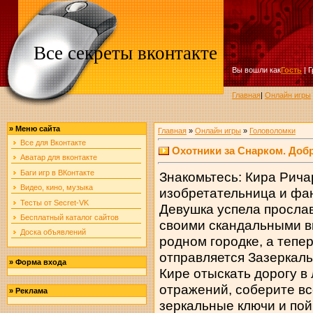
Все секреты вконтакте
Вы вошли как
Гость
|
Г
Главная
|
Онлайн игры
»
Меню сайта
Главная
»
Онлайн игры
»
Головоломки
Все для Вконтакте
Охотники за Снарком. Доб
Аватар для вконтакте
Баги игр в ВКонтакте
Знакомьтесь: Кира Рича
Видео, кино, музыка
изобретательница и фа
Тесты от Secret-VK
Девушка успела просла
Бесплатный каталог сайтов
своими скандальными в
Доска объявлений
родном городке, а тепе
отправляется Зазеркаль
»
Форма входа
Кире отыскать дорогу в
отражений, соберите вс
»
Реклама
зеркальные ключи и по