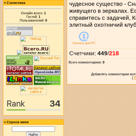
чудесное существо - Сн
»
Статистика
живущего в зеркалах. Е
Онлайн всего:
1
справитесь с задачей, К
Гостей:
1
Пользователей:
0
элитный охотничий клуб
Скачать для
PC
Счетчики
:
449
/
218
Всего комментариев
:
0
Добавлять комментарии могу
[
Р
»
Спроси меня