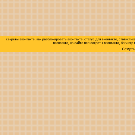
секреты вконтакте, как разблокировать вконтакте, статус для вконтакте, статисти
вконтакте, на сайте все секреты вконтакте, баги игр
Создат