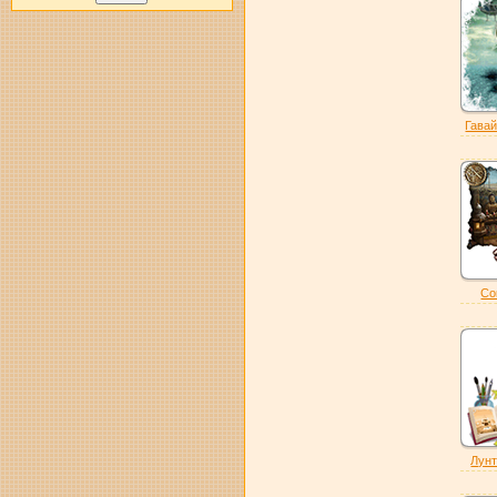
Гавай
Со
Лунт