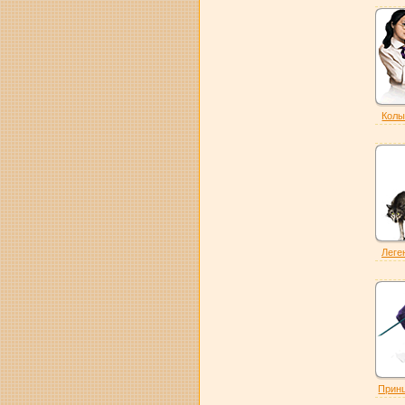
Колы
Леге
Принц