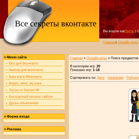
Все секреты вконтакте
Вы вошли как
Гость
|
Г
Главная
|
Онлайн игры
»
Меню сайта
Главная
»
Онлайн игры
» Поиск предметов
Все для Вконтакте
В категории игр
:
20
Показано игр
:
1-18
Аватар для вконтакте
Баги игр в ВКонтакте
Сортировать по
:
Дате
·
Названию
·
Рейтин
Видео, кино, музыка
Тесты от Secret-VK
Бесплатный каталог сайтов
Доска объявлений
»
Форма входа
»
Реклама