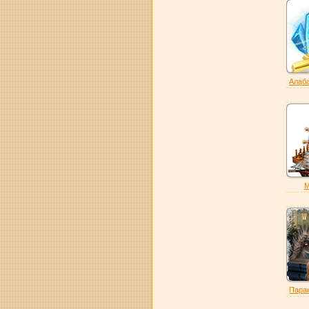
Алаба
М
Пара