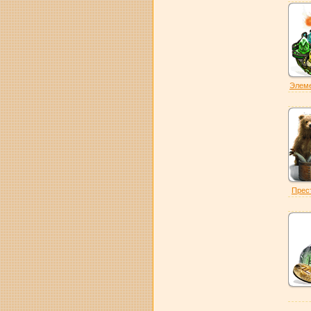
Элеме
Прест