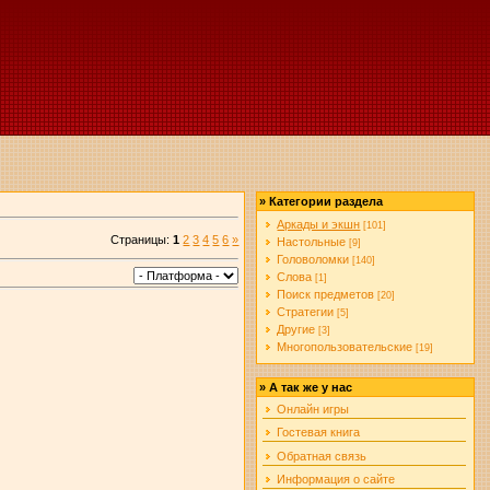
»
Категории раздела
Аркады и экшн
[101]
Страницы
:
1
2
3
4
5
6
»
Настольные
[9]
Головоломки
[140]
Слова
[1]
Поиск предметов
[20]
Стратегии
[5]
Другие
[3]
Многопользовательские
[19]
»
А так же у нас
Онлайн игры
Гостевая книга
Обратная связь
Информация о сайте