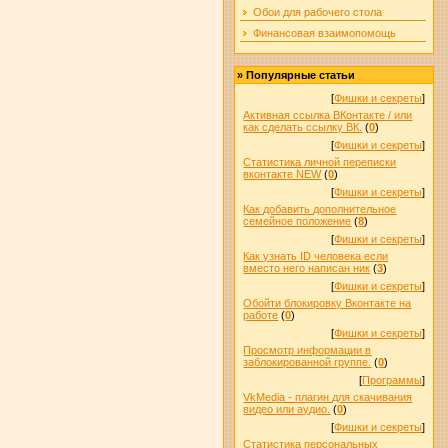
Обои для рабочего стола
Финансовая взаимопомощь
»
Популярные статьи
[
Фишки и секреты
]
Активная ссылка ВКонтакте / или
как сделать ссылку ВК.
(
0
)
[
Фишки и секреты
]
Статистика личной переписки
вконтакте NEW
(
0
)
[
Фишки и секреты
]
Как добавить дополнительное
семейное положение
(
8
)
[
Фишки и секреты
]
Как узнать ID человека если
вместо него написан ник
(
3
)
[
Фишки и секреты
]
Обойти блокировку Вконтакте на
работе
(
0
)
[
Фишки и секреты
]
Просмотр информации в
заблокированной группе.
(
0
)
[
Программы
]
VkMedia - плагин для скачивания
видео или аудио.
(
0
)
[
Фишки и секреты
]
Статистика персональных