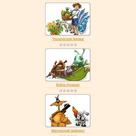
Тропическая ферма
Война букашек
Магический лабиринт