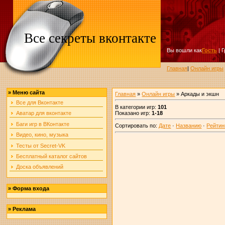
Все секреты вконтакте
Вы вошли как
Гость
|
Г
Главная
|
Онлайн игры
»
Меню сайта
Главная
»
Онлайн игры
» Аркады и экшн
Все для Вконтакте
В категории игр
:
101
Показано игр
:
1-18
Аватар для вконтакте
Баги игр в ВКонтакте
Сортировать по
:
Дате
·
Названию
·
Рейтин
Видео, кино, музыка
Тесты от Secret-VK
Бесплатный каталог сайтов
Доска объявлений
»
Форма входа
»
Реклама