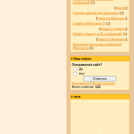
сообщений
(
7
)
[
Аватар
]
Создать аватар для вконтакте
(
0
)
[
Новости Вконтакте
]
Смайлы ВКонтакте !!!
(
2
)
[
Фишки и секреты
]
Обойти защиту в 20 сообщений!
(
1
)
[
Новости Вконтакте
]
Массовая рассылка сообщений
ВКонтакте
(
0
)
»
Наш опрос
Понравился сайт?
Да
Нет
Результаты
|
Архив опросов
Всего ответов:
122
»
теги