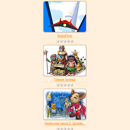
AstroFlyer
Племя тотема
Небесное такси 2. Шторм...