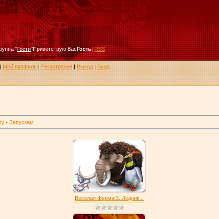
руппа
"
Гости
"
Приветствую Вас
Гость
|
RSS
|
Мой профиль
|
Регистрация
|
Выход
|
Вход
гу
·
Запускам
Веселая ферма 3. Ледник...