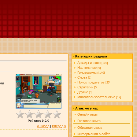
»
Категории раздела
Аркады и экшн
[101]
Настольные
[9]
Головоломки
[140]
Слова
[1]
Поиск предметов
[20]
ами
Стратегии
[5]
Другие
[3]
Многопользовательские
[19]
»
А так же у нас
Онлайн игры
Рейтинг
:
0.0
/
0
Гостевая книга
« Назад
|
Вперед »
Обратная связь
Информация о сайте