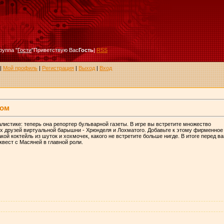
руппа
"
Гости
"
Приветствую Вас
Гость
|
RSS
|
Мой профиль
|
Регистрация
|
Выход
|
Вход
сом
листике: теперь она репортер бульварной газеты. В игре вы встретите множество
х друзей виртуальной барышни - Хрюнделя и Лохматого. Добавьте к этому фирменное
кой коктейль из шуток и хохмочек, какого не встретите больше нигде. В итоге перед в
квест с Масяней в главной роли.