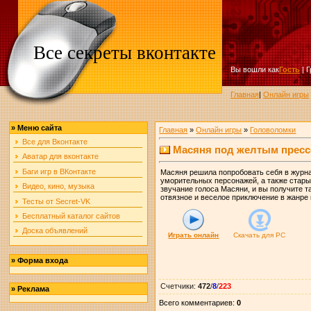
Все секреты вконтакте
Вы вошли как
Гость
|
Г
Главная
|
Онлайн игры
»
Меню сайта
Главная
»
Онлайн игры
»
Головоломки
Все для Вконтакте
Масяня под желтым прес
Аватар для вконтакте
Баги игр в ВКонтакте
Масяня решила попробовать себя в журна
уморительных персонажей, а также стары
Видео, кино, музыка
звучание голоса Масяни, и вы получите та
отвязное и веселое приключение в жанре 
Тесты от Secret-VK
Бесплатный каталог сайтов
Доска объявлений
Играть онлайн
Скачать для
PC
»
Форма входа
Счетчики
:
472
/
8
/
223
»
Реклама
Всего комментариев
:
0