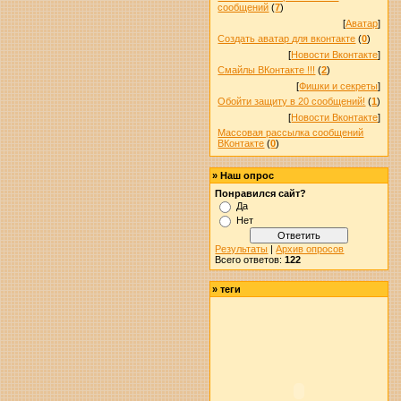
сообщений
(
7
)
[
Аватар
]
Создать аватар для вконтакте
(
0
)
[
Новости Вконтакте
]
Смайлы ВКонтакте !!!
(
2
)
[
Фишки и секреты
]
Обойти защиту в 20 сообщений!
(
1
)
[
Новости Вконтакте
]
Массовая рассылка сообщений
ВКонтакте
(
0
)
»
Наш опрос
Понравился сайт?
Да
Нет
Результаты
|
Архив опросов
Всего ответов:
122
»
теги