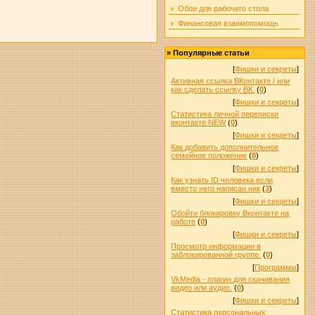
Обои для рабочего стола
Финансовая взаимопомощь
»
Популярные статьи
[
Фишки и секреты
]
Активная ссылка ВКонтакте / или
как сделать ссылку ВК.
(
0
)
[
Фишки и секреты
]
Статистика личной переписки
вконтакте NEW
(
0
)
[
Фишки и секреты
]
Как добавить дополнительное
семейное положение
(
8
)
[
Фишки и секреты
]
Как узнать ID человека если
вместо него написан ник
(
3
)
[
Фишки и секреты
]
Обойти блокировку Вконтакте на
работе
(
0
)
[
Фишки и секреты
]
Просмотр информации в
заблокированной группе.
(
0
)
[
Программы
]
VkMedia - плагин для скачивания
видео или аудио.
(
0
)
[
Фишки и секреты
]
Статистика персональных