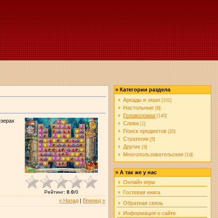
»
Категории раздела
Аркады и экшн
[101]
Настольные
[9]
Головоломки
[140]
озерах
Слова
[1]
Поиск предметов
[20]
Стратегии
[5]
Другие
[3]
Многопользовательские
[19]
»
А так же у нас
Онлайн игры
Рейтинг
:
0.0
/
0
Гостевая книга
« Назад
|
Вперед »
Обратная связь
Информация о сайте