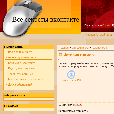
Все секреты вконтакте
Вы вошли как
Гость
|
Г
Главная
|
Онлайн игры
»
Меню сайта
Главная
»
Онлайн игры
»
Головоломки
Все для Вконтакте
История гномов
Аватар для вконтакте
Баги игр в ВКонтакте
Гномы - трудолюбивый народец, живущий г
и, как дети, радовались лучам солнца... 
Видео, кино, музыка
Тесты от Secret-VK
Бесплатный каталог сайтов
Скачать для
PC
Доска объявлений
»
Форма входа
Счетчики
:
442
/
220
»
Реклама
Всего комментариев
:
0