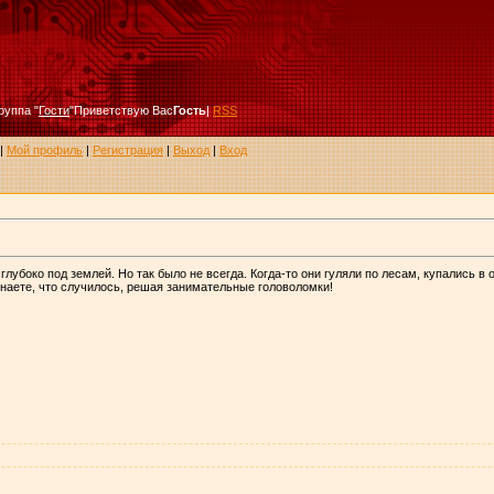
руппа
"
Гости
"
Приветствую Вас
Гость
|
RSS
|
Мой профиль
|
Регистрация
|
Выход
|
Вход
лубоко под землей. Но так было не всегда. Когда-то они гуляли по лесам, купались в 
Узнаете, что случилось, решая занимательные головоломки!