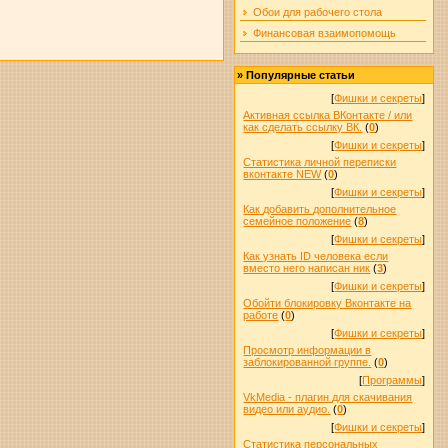
Обои для рабочего стола
Финансовая взаимопомощь
»
Популярные статьи
[
Фишки и секреты
]
Активная ссылка ВКонтакте / или
как сделать ссылку ВК.
(
0
)
[
Фишки и секреты
]
Статистика личной переписки
вконтакте NEW
(
0
)
[
Фишки и секреты
]
Как добавить дополнительное
семейное положение
(
8
)
[
Фишки и секреты
]
Как узнать ID человека если
вместо него написан ник
(
3
)
[
Фишки и секреты
]
Обойти блокировку Вконтакте на
работе
(
0
)
[
Фишки и секреты
]
Просмотр информации в
заблокированной группе.
(
0
)
[
Программы
]
VkMedia - плагин для скачивания
видео или аудио.
(
0
)
[
Фишки и секреты
]
Статистика персональных