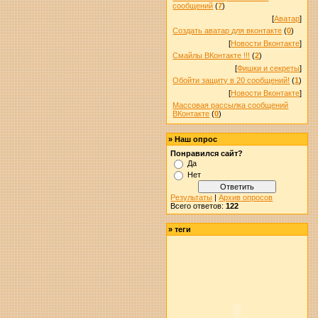
сообщений
(
7
)
[
Аватар
]
Создать аватар для вконтакте
(
0
)
[
Новости Вконтакте
]
Смайлы ВКонтакте !!!
(
2
)
[
Фишки и секреты
]
Обойти защиту в 20 сообщений!
(
1
)
[
Новости Вконтакте
]
Массовая рассылка сообщений
ВКонтакте
(
0
)
»
Наш опрос
Понравился сайт?
Да
Нет
Результаты
|
Архив опросов
Всего ответов:
122
»
теги