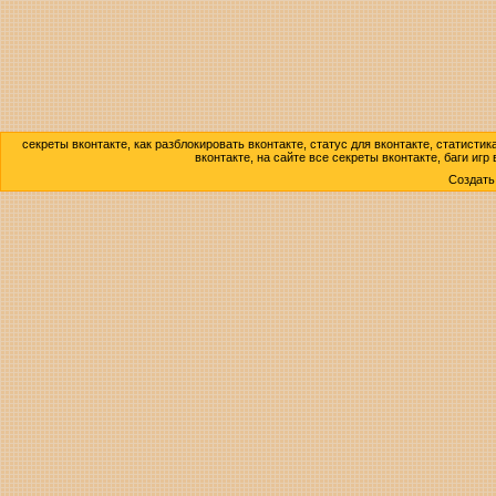
секреты вконтакте, как разблокировать вконтакте, статус для вконтакте, статисти
вконтакте, на сайте все секреты вконтакте, баги игр
Создат