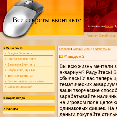
Все секреты вконтакте
Вы вошли как
Гость
|
Г
Главная
|
Онлайн игры
»
Меню сайта
Главная
»
Онлайн игры
»
Головоломки
Все для Вконтакте
Фишдом 2
Аватар для вконтакте
Баги игр в ВКонтакте
Вы всю жизнь мечтали 
Видео, кино, музыка
аквариум? Радуйтесь! 
Тесты от Secret-VK
сбылась! У вас теперь 
Бесплатный каталог сайтов
тематических аквариум
Доска объявлений
ваши творческие способ
зарабатывайте наличны
»
Форма входа
на игровом поле цепочк
одинаковых фишек. На
»
Реклама
деньги покупайте стиль