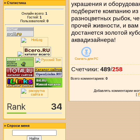
украшения и оборудова
»
Статистика
подберите компанию из
Онлайн всего:
1
разноцветных рыбок, ч
Гостей:
1
Пользователей:
0
прочей живности, и вам
достанется золотой куб
аквадизайнера!
Скачать для
PC
Счетчики
:
489
/
258
Всего комментариев
:
0
Добавлять комментарии могу
[
Р
»
Спроси меня