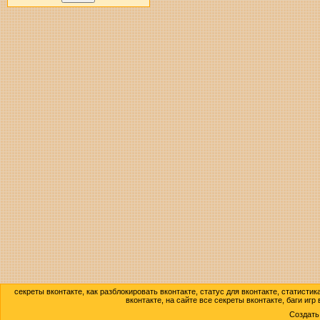
секреты вконтакте, как разблокировать вконтакте, статус для вконтакте, статисти
вконтакте, на сайте все секреты вконтакте, баги игр
Создат