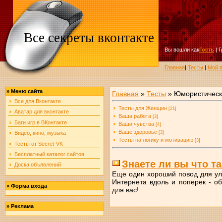
Все секреты вконтакте
Вы вошли как
Гость
|
Г
Главная
|
Тесты
|
Мой 
»
Меню сайта
Главная
»
Тесты
» Юмористическ
Все для Вконтакте
Тесты для Женщин
[21]
Аватар для вконтакте
Ваша работа
[3]
Баги игр в ВКонтакте
Ваши чувства
[4]
Ваше здоровье
[3]
Видео, кино, музыка
Тесты на логику и мотивацию
[3]
Тесты от Secret-VK
Бесплатный каталог сайтов
Знаете ли вы что т
Доска объявлений
Еще один хороший повод для улы
Интернета вдоль и поперек - об
»
Форма входа
для вас!
»
Реклама