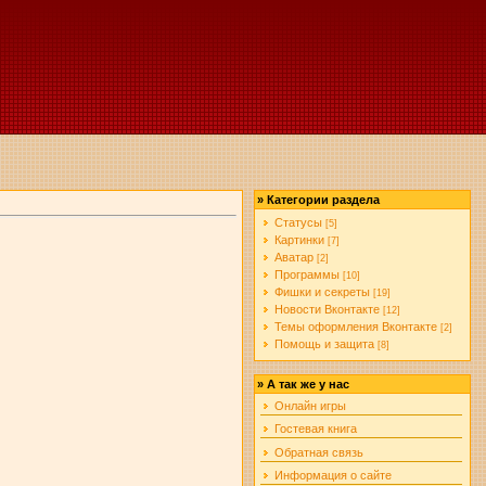
»
Категории раздела
Статусы
[5]
Картинки
[7]
Аватар
[2]
Программы
[10]
Фишки и секреты
[19]
Новости Вконтакте
[12]
Темы оформления Вконтакте
[2]
Помощь и защита
[8]
»
А так же у нас
Онлайн игры
Гостевая книга
Обратная связь
Информация о сайте