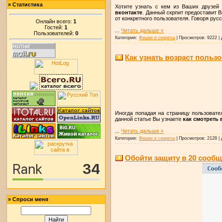
»
Статистика
Хотите узнать с кем из Ваших друзе
вконтакте
. Данный скрпит предоставит 
от конкретного пользователя. Говоря рус
Онлайн всего:
1
Гостей:
1
...
Читать дальше »
Пользователей:
0
Категория:
Фишки и секреты
|
Просмотров:
9222
|
Как узнать возраст польз
Иногда попадая на страницу пользовате
данной статье Вы узнаете
как смотреть 
...
Читать дальше »
Категория:
Фишки и секреты
|
Просмотров:
2128
|
Обойти защиту в 20 сообщ
»
Спроси меня