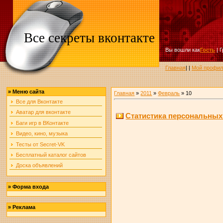
Все секреты вконтакте
Вы вошли как
Гость
|
Г
Главная
|
|
Мой профил
»
Меню сайта
Главная
»
2011
»
Февраль
»
10
Все для Вконтакте
Аватар для вконтакте
Статистика персональны
Баги игр в ВКонтакте
Видео, кино, музыка
Тесты от Secret-VK
Бесплатный каталог сайтов
Доска объявлений
»
Форма входа
»
Реклама