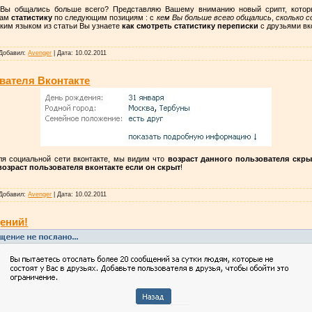
й Вы общались больше всего? Представляю Вашему вниманию новый срипт, кото
Вам
статистику
по следующим позициям : с
кем Вы больше всего общались
,
сколько 
ским языком из статьи Вы узнаете
как смотреть статистику переписки
с друзьями вк
Добавил:
Avenger
|
Дата:
10.02.2011
ователя Вконтакте
ля социальной сети вконтакте, мы видим что
возраст данного пользователя скры
возраст пользователя вконтакте если он скрыт
!
Добавил:
Avenger
|
Дата:
10.02.2011
ений!