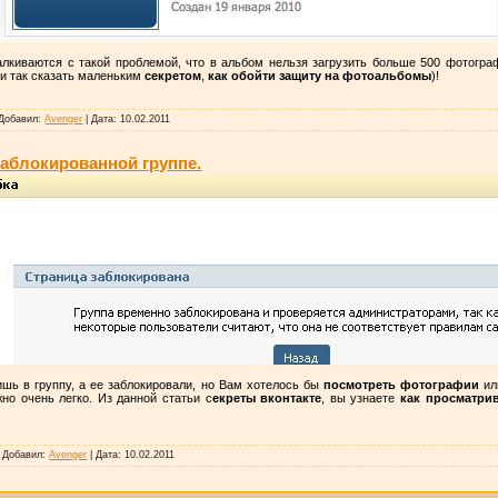
алкиваются с такой проблемой, что в альбом нельзя загрузить больше 500 фотограф
и так сказать маленьким
секретом
,
как обойти защиту на фотоальбомы
)!
Добавил:
Avenger
|
Дата:
10.02.2011
аблокированной группе.
дишь в группу, а ее заблокировали, но Вам хотелось бы
посмотреть фотографии
и
но очень легко. Из данной статьи с
екреты вконтакте
, вы узнаете
как просматри
|
Добавил:
Avenger
|
Дата:
10.02.2011