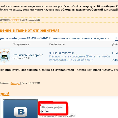
ной сети вконтакте задавались таким вопрос "
как обойти защиту в 20 сообщений
Но это не выход, ведь мы хотим научить вас
обходить защиту сообщений
для людей 
Добавил:
Avenger
|
Дата:
10.02.2011
щение в тайне от отправителя!
ужно
прочитать сообщение в тайне от отправителя
. Хотите научиться
читать со
Добавил:
Avenger
|
Дата:
10.02.2011
едел!