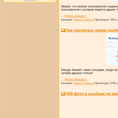
Уверен что многие пользователи социаль
пользователя с которым ведется диалог. 
...
Читать дальше »
Категория:
Фишки и секреты
|
Просмотров:
7624
|
Как прочитать новое сооб
Иногда бывают такие ситуации, когда н
читаем данную статью!
...
Читать дальше »
Категория:
Фишки и секреты
|
Просмотров:
2736
|
500 фото в альбоме не пр