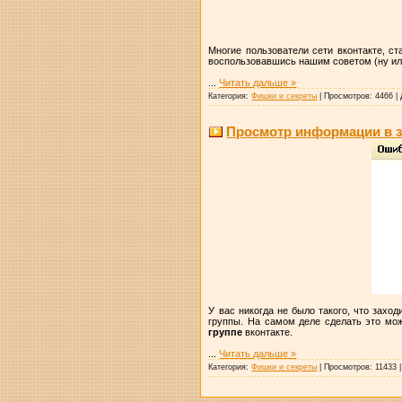
Многие пользователи сети вконтакте, ст
воспользовавшись нашим советом (ну ил
...
Читать дальше »
Категория:
Фишки и секреты
|
Просмотров:
4466
|
Просмотр информации в з
У вас никогда не было такого, что захо
группы. На самом деле сделать это мож
группе
вконтакте.
...
Читать дальше »
Категория:
Фишки и секреты
|
Просмотров:
11433