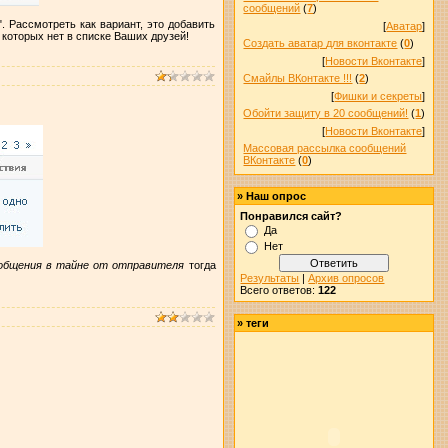
сообщений
(
7
)
". Рассмотреть как вариант, это добавить
[
Аватар
]
которых нет в списке Ваших друзей!
Создать аватар для вконтакте
(
0
)
[
Новости Вконтакте
]
Смайлы ВКонтакте !!!
(
2
)
[
Фишки и секреты
]
Обойти защиту в 20 сообщений!
(
1
)
[
Новости Вконтакте
]
Массовая рассылка сообщений
ВКонтакте
(
0
)
»
Наш опрос
Понравился сайт?
Да
Нет
общения в тайне от отправителя
тогда
Результаты
|
Архив опросов
Всего ответов:
122
»
теги