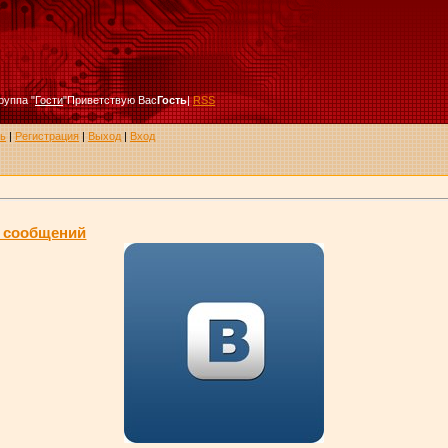
руппа
"
Гости
"
Приветствую Вас
Гость
|
RSS
ь
|
Регистрация
|
Выход
|
Вход
х сообщений