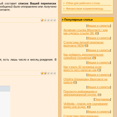
Обои для рабочего стола
рый составит
список Вашей переписки
сообщений было отправлено
или
получено
Финансовая взаимопомощь
онтакте.
»
Популярные статьи
[
Фишки и секреты
]
Активная ссылка ВКонтакте / или
как сделать ссылку ВК.
(
0
)
[
Фишки и секреты
]
Статистика личной переписки
вконтакте NEW
(
0
)
[
Фишки и секреты
]
Как добавить дополнительное
семейное положение
(
8
)
т
, есть лишь число и месяц рождения. В
[
Фишки и секреты
]
Как узнать ID человека если
вместо него написан ник
(
3
)
[
Фишки и секреты
]
Обойти блокировку Вконтакте на
работе
(
0
)
[
Фишки и секреты
]
Просмотр информации в
заблокированной группе.
(
0
)
[
Программы
]
VkMedia - плагин для скачивания
видео или аудио.
(
0
)
[
Фишки и секреты
]
Статистика персональных