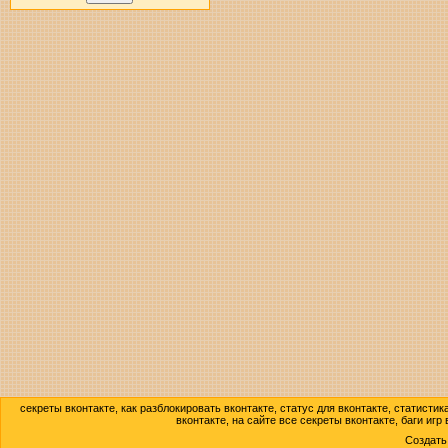
секреты вконтакте, как разблокировать вконтакте, статус для вконтакте, статисти
вконтакте, на сайте все секреты вконтакте, баги игр
Создат