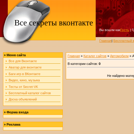
Все секреты вконтакте
Вы вошли как
Гость
|
Г
Главная
|
Бесплатный к
»
Меню сайта
Главная
»
Каталог сайтов
»
Автомобили
» 
Все для Вконтакте
В категории сайтов
:
0
Аватар для вконтакте
Баги игр в ВКонтакте
Не найдено мате
Видео, кино, музыка
Тесты от Secret-VK
Бесплатный каталог сайтов
Доска объявлений
»
Форма входа
»
Реклама