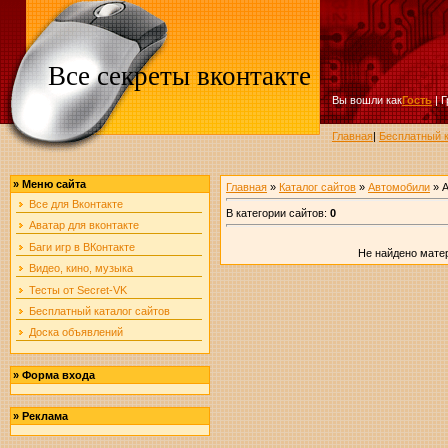
Все секреты вконтакте
Вы вошли как
Гость
|
Г
Главная
|
Бесплатный к
»
Меню сайта
Главная
»
Каталог сайтов
»
Автомобили
» А
Все для Вконтакте
В категории сайтов
:
0
Аватар для вконтакте
Баги игр в ВКонтакте
Не найдено мате
Видео, кино, музыка
Тесты от Secret-VK
Бесплатный каталог сайтов
Доска объявлений
»
Форма входа
»
Реклама