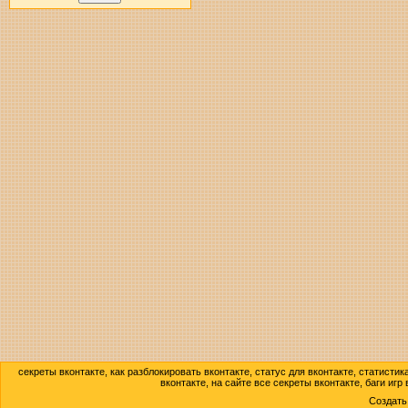
секреты вконтакте, как разблокировать вконтакте, статус для вконтакте, статисти
вконтакте, на сайте все секреты вконтакте, баги игр
Создат